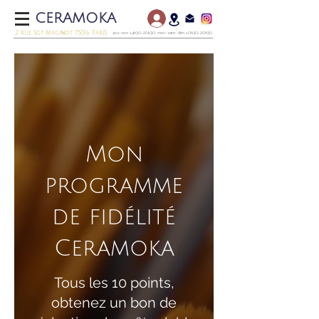
CERAMOKA
2 rue Sgt Maginot 75016 PariS
jeu-ven 14h30-20h30, mer-sam-dim 10h30-20h30
Mon
programme
de fidélité
Ceramoka
Tous les 10 points,
obtenez un bon de