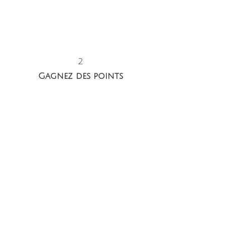
2
Gagnez des points
1 forfait de peinture = 1 point
3
Profitez de vos réductions