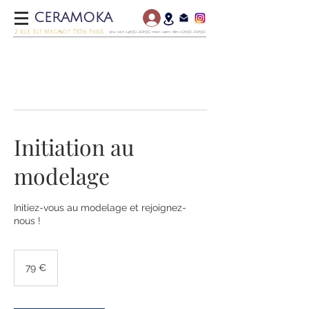
CERAMOKA
2 rue Sgt Maginot 75016 PariS
jeu-ven 14h30-20h30, mer-sam-dim 10h30-20h30
Initiation au
modelage
Initiez-vous au modelage et rejoignez-
nous !
79
euros
79 €