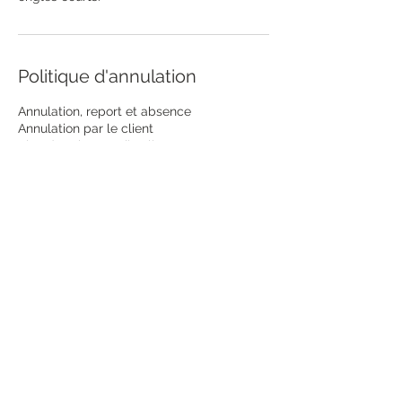
Politique d'annulation
Annulation, report et absence
Annulation par le client
Plus de 72h avant l’atelier :
remboursement, déduction faite de 5 €
par personne.
Entre 72h et 48h avant : remboursement à
50 %, déduction faite de 5 € par personne.
Moins de 24h avant : atelier non modifiable
et non remboursable, sauf cas de force
majeure dûment justifié.
Report
Jusqu’à 72h avant : 1 report possible sans
frais.
Au-delà : frais de report de 5 € par
personne.
Moins de 24h avant : aucun report
possible, sauf cas de force majeure