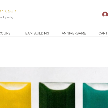
016 PariS
m 10h30-20h30
 COURS
TEAM BUILDING
ANNIVERSAIRE
CART