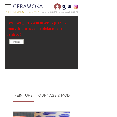
CERAMOKA
2 rue Sgt Maginot 75016 PariS
jeu-ven 14h30-20h30, mer-sam-dim 10h30-20h30
Les inscriptions sont ouvertes pour les
cours de tournage - modelage de la
rentrée !
Par içi
PEINTURE
TOURNAGE & MODELAGE