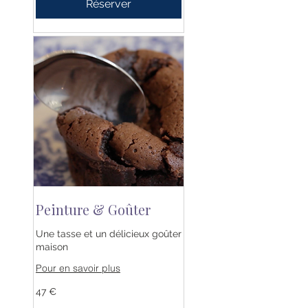
Réserver
Peinture & Goûter
Une tasse et un délicieux goûter
maison
Pour en savoir plus
47
47 €
euros